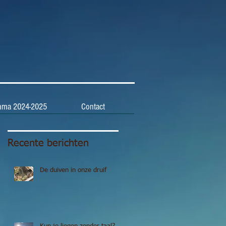
mma 2024-2025
Contact
Recente berichten
an
De duiven in onze druif