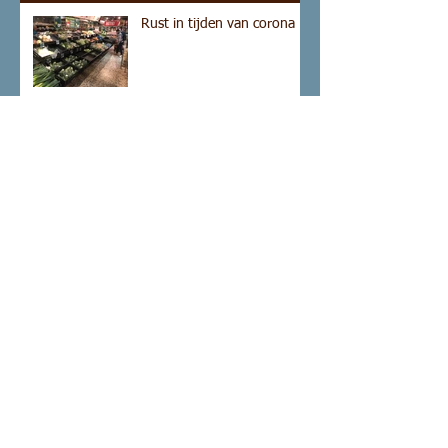
Rust in tijden van corona
Culturele kortsluiting op
een praalwagen
Het machteloos kwaad van
een kerkbrand
Kum Nye in Leiden
Compassiestad