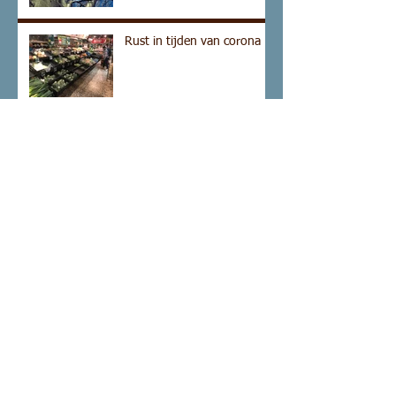
Rust in tijden van corona
Culturele kortsluiting op
een praalwagen
Het machteloos kwaad van
een kerkbrand
Kum Nye in Leiden